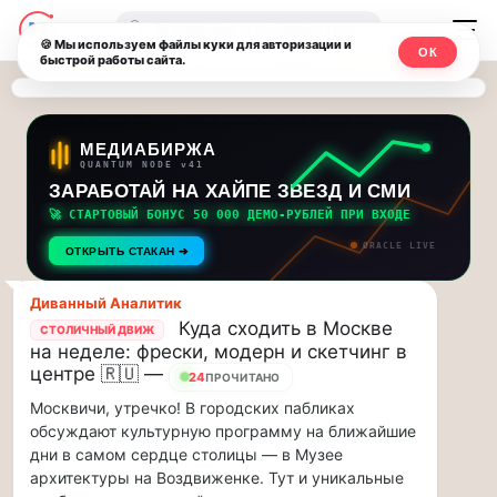
Последние
Москвичи.net
🔍
новости
🍪 Мы используем файлы куки для авторизации и
ОК
быстрой работы сайта.
—
и
обновления
Главный
потока:
столичный
МЕДИАБИРЖА
QUANTUM NODE v41
ЗАРАБОТАЙ НА ХАЙПЕ ЗВЕЗД И СМИ
Друзья,
чат-
приглашаем
🚀 СТАРТОВЫЙ БОНУС 50 000 ДЕМО-РУБЛЕЙ ПРИ ВХОДЕ
мессенджер,
на
ORACLE LIVE
ОТКРЫТЬ СТАКАН ➔
музыкальную
новости
прогулку
Диванный Аналитик
по
и
Куда сходить в Москве
СТОЛИЧНЫЙ ДВИЖ
Москве
на неделе: фрески, модерн и скетчинг в
инсайды
Чайковского!…
центре 🇷🇺 —
24
ПРОЧИТАНО
Москвичи, утречко! В городских пабликах
Москвы
Друзья,
обсуждают культурную программу на ближайшие
приглашаем
дни в самом сердце столицы — в Музее
на
архитектуры на Воздвиженке. Тут и уникальные
музыкальную