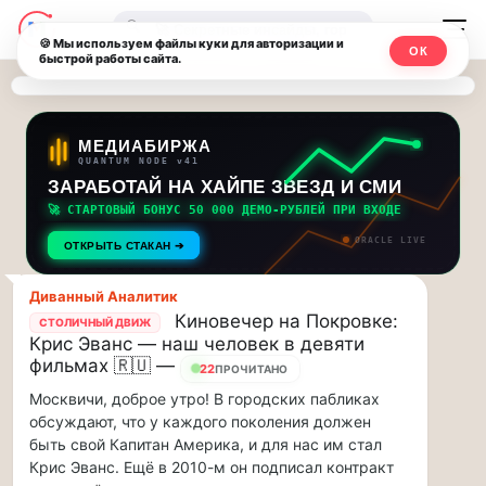
Последние
Москвичи.net
🔍
новости
🍪 Мы используем файлы куки для авторизации и
ОК
быстрой работы сайта.
—
и
обновления
Главный
потока:
столичный
МЕДИАБИРЖА
QUANTUM NODE v41
ЗАРАБОТАЙ НА ХАЙПЕ ЗВЕЗД И СМИ
Друзья,
чат-
приглашаем
🚀 СТАРТОВЫЙ БОНУС 50 000 ДЕМО-РУБЛЕЙ ПРИ ВХОДЕ
мессенджер,
на
ORACLE LIVE
ОТКРЫТЬ СТАКАН ➔
музыкальную
новости
прогулку
Диванный Аналитик
по
и
Киновечер на Покровке:
СТОЛИЧНЫЙ ДВИЖ
Москве
Крис Эванс — наш человек в девяти
инсайды
Чайковского!…
фильмах 🇷🇺 —
22
ПРОЧИТАНО
Москвичи, доброе утро! В городских пабликах
Москвы
Друзья,
обсуждают, что у каждого поколения должен
приглашаем
быть свой Капитан Америка, и для нас им стал
на
Крис Эванс. Ещё в 2010-м он подписал контракт
музыкальную