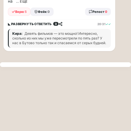
на
прогулку
... ЕЩЁ
по
Верю
5
Фейк
0
Репост
0
Москве
Чайковского!
◣ РАЗВЕРНУТЬ
ОТВЕТИТЬ
20:31
✓✓
3
16.08
|
Кира:
Девять фильмов — это мощно! Интересно,
16:00
сколько из них мы уже пересмотрели по пять раз? У
Петр
нас в Бутово только так и спасаемся от серых будней.
Ильич
Чайковский
—
один
из
самых
исповедальных
русских
композиторов,
чья
музыка
стала
ча...
Терапевт