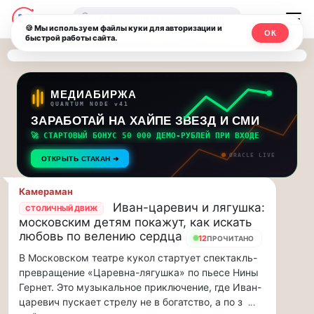
Последние
Москвичи.net
🔍
новости
🍪 Мы используем файлы куки для авторизации и
ОК
быстрой работы сайта.
—
и
обновления
Главный
потока:
столичный
МЕДИАБИРЖА
QUANTUM NODE v41
ЗАРАБОТАЙ НА ХАЙПЕ ЗВЕЗД И СМИ
Друзья,
чат-
приглашаем
🚀 СТАРТОВЫЙ БОНУС 50 000 ДЕМО-РУБЛЕЙ ПРИ ВХОДЕ
мессенджер,
на
ORACLE LIVE
ОТКРЫТЬ СТАКАН ➔
музыкальную
новости
прогулку
Камераман
по
и
Иван-царевич и лягушка:
СТОЛИЧНЫЙ ДВИЖ
Москве
московским детям покажут, как искать
инсайды
Чайковского!…
любовь по велению сердца
12
ПРОЧИТАНО
В Московском театре кукол стартует спектакль-
Москвы
Друзья,
превращение «Царевна-лягушка» по пьесе Нины
приглашаем
Гернет. Это музыкальное приключение, где Иван-
на
царевич пускает стрелу не в богатство, а по з
...
музыкальную