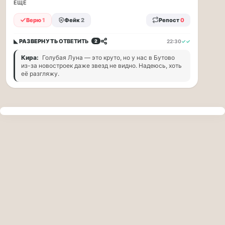
прогулку
ЕЩЁ
по
Верю
1
Фейк
2
Репост
0
Москве
Чайковского!
◣ РАЗВЕРНУТЬ
ОТВЕТИТЬ
22:30
✓✓
2
16.08
|
Кира:
Голубая Луна — это круто, но у нас в Бутово
16:00
из-за новостроек даже звезд не видно. Надеюсь, хоть
Петр
её разгляжу.
Ильич
Чайковский
—
один
из
самых
исповедальных
русских
композиторов,
чья
музыка
стала
ча...
Терапевт