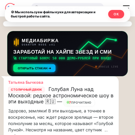
Последние
Москвичи.net
🔍
новости
🍪 Мы используем файлы куки для авторизации и
ОК
быстрой работы сайта.
—
и
обновления
Главный
потока:
столичный
МЕДИАБИРЖА
QUANTUM NODE v41
ЗАРАБОТАЙ НА ХАЙПЕ ЗВЕЗД И СМИ
Друзья,
чат-
приглашаем
🚀 СТАРТОВЫЙ БОНУС 50 000 ДЕМО-РУБЛЕЙ ПРИ ВХОДЕ
мессенджер,
на
ORACLE LIVE
ОТКРЫТЬ СТАКАН ➔
музыкальную
новости
прогулку
Татьяна Бычкова
по
и
Голубая Луна над
СТОЛИЧНЫЙ ДВИЖ
Москве
Москвой: редкое астрономическое шоу в
инсайды
Чайковского!…
эти выходные 🇷🇺 —
7
ПРОЧИТАНО
Здорово, земляки! В эти выходные, а точнее в
Москвы
Друзья,
воскресенье, нас ждет редкое зрелище — второе
приглашаем
полнолуние за месяц, которое называют «Голубой
на
Луной». Несмотря на название, цвет спутник
...
музыкальную