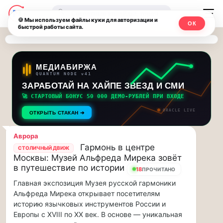
Последние
Москвичи.net
🔍
новости
🍪 Мы используем файлы куки для авторизации и
ОК
быстрой работы сайта.
—
и
обновления
Главный
потока:
столичный
МЕДИАБИРЖА
QUANTUM NODE v41
ЗАРАБОТАЙ НА ХАЙПЕ ЗВЕЗД И СМИ
Друзья,
чат-
приглашаем
🚀 СТАРТОВЫЙ БОНУС 50 000 ДЕМО-РУБЛЕЙ ПРИ ВХОДЕ
мессенджер,
на
ORACLE LIVE
ОТКРЫТЬ СТАКАН ➔
музыкальную
новости
прогулку
Аврора
по
и
Гармонь в центре
СТОЛИЧНЫЙ ДВИЖ
Москве
Москвы: Музей Альфреда Мирека зовёт
инсайды
Чайковского!…
в путешествие по истории
18
ПРОЧИТАНО
Главная экспозиция Музея русской гармоники
Москвы
Друзья,
Альфреда Мирека открывает посетителям
приглашаем
историю язычковых инструментов России и
на
Европы с XVIII по XX век. В основе — уникальная
музыкальную