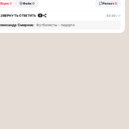
Верю
0
Фейк
0
Репост
0
АЗВЕРНУТЬ
ОТВЕТИТЬ
03:30
✓✓
1
лександр Смирнов:
Футболисты - пидорги