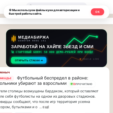
Москвичи.net
🔍
🍪 Мы используем файлы куки для авторизации и
ОК
быстрой работы сайта.
—
Главный
столичный
МЕДИАБИРЖА
QUANTUM NODE v41
чат-
ЗАРАБОТАЙ НА ХАЙПЕ ЗВЕЗД И СМИ
🚀 СТАРТОВЫЙ БОНУС 50 000 ДЕМО-РУБЛЕЙ ПРИ ВХОДЕ
мессенджер,
ORACLE LIVE
ОТКРЫТЬ СТАКАН ➔
новости
меныч
и
Футбольный беспредел в районе:
МКАДЬЕ
ольники убирают за взрослыми
инсайды
13
ПРОЧИТАНО
ели столицы возмущены бардаком, который оставляют
Москвы
ле себя футболисты на одном из дворовых стадионов.
видцы сообщают, что после игр территория усеяна
ором, бутылками и о
... ЕЩЁ