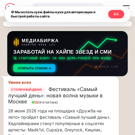
Последние
Москвичи.net
🔍
новости
🍪 Мы используем файлы куки для авторизации и
ОК
быстрой работы сайта.
—
и
обновления
Главный
потока:
столичный
МЕДИАБИРЖА
QUANTUM NODE v41
ЗАРАБОТАЙ НА ХАЙПЕ ЗВЕЗД И СМИ
Друзья,
чат-
приглашаем
🚀 СТАРТОВЫЙ БОНУС 50 000 ДЕМО-РУБЛЕЙ ПРИ ВХОДЕ
мессенджер,
на
ORACLE LIVE
ОТКРЫТЬ СТАКАН ➔
музыкальную
новости
прогулку
Умнее всех
по
и
Фестиваль «Самый
СТОЛИЧНЫЙ ДВИЖ
Москве
лучший день»: новая волна музыки в
инсайды
Чайковского!…
Москве
13
ПРОЧИТАНО
28 июня 2026 года на площадке «Дружба на
Москвы
Друзья,
лето» пройдет фестиваль «Самый лучший день».
приглашаем
Хедлайнерами станут популярные в соцсетях
на
артисты: Madk1d, Cupsize, Greyrock, Кишлак,
музыкальную