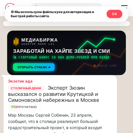
Последние
Москвичи.net
🔍
новости
🍪 Мы используем файлы куки для авторизации и
ОК
быстрой работы сайта.
—
и
обновления
Главный
потока:
столичный
МЕДИАБИРЖА
QUANTUM NODE v41
ЗАРАБОТАЙ НА ХАЙПЕ ЗВЕЗД И СМИ
Друзья,
чат-
приглашаем
🚀 СТАРТОВЫЙ БОНУС 50 000 ДЕМО-РУБЛЕЙ ПРИ ВХОДЕ
мессенджер,
на
ORACLE LIVE
ОТКРЫТЬ СТАКАН ➔
музыкальную
новости
прогулку
Экзотик еда
по
и
Эксперт Зюзин
СТОЛИЧНЫЙ ДВИЖ
Москве
высказался о развитии Крутицкой и
инсайды
Чайковского!…
Симоновской набережных в Москве
13
ПРОЧИТАНО
Москвы
Друзья,
Мэр Москвы Сергей Собянин, 23 апреля,
приглашаем
сообщил, что в столице реализуют большой
на
градостроительный проект, в который входит
музыкальную