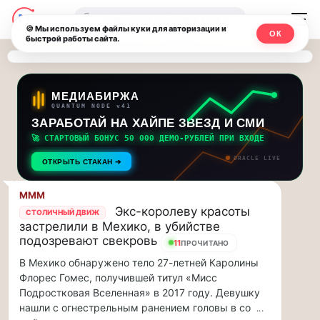
Последние
Москвичи.net
🔍
новости
🍪 Мы используем файлы куки для авторизации и
ОК
быстрой работы сайта.
—
и
обновления
Главный
потока:
столичный
МЕДИАБИРЖА
QUANTUM NODE v41
ЗАРАБОТАЙ НА ХАЙПЕ ЗВЕЗД И СМИ
Друзья,
чат-
приглашаем
🚀 СТАРТОВЫЙ БОНУС 50 000 ДЕМО-РУБЛЕЙ ПРИ ВХОДЕ
мессенджер,
на
ORACLE LIVE
ОТКРЫТЬ СТАКАН ➔
музыкальную
новости
прогулку
MMM
по
и
Экс-королеву красоты
СТОЛИЧНЫЙ ДВИЖ
Москве
застрелили в Мехико, в убийстве
инсайды
Чайковского!…
подозревают свекровь
11
ПРОЧИТАНО
В Мехико обнаружено тело 27-летней Каролины
Москвы
Друзья,
Флорес Гомес, получившей титул «Мисс
приглашаем
Подростковая Вселенная» в 2017 году. Девушку
на
нашли с огнестрельным ранением головы в со
...
музыкальную