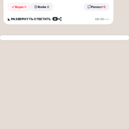
прогулку
Верю
0
Фейк
0
Репост
0
по
Москве
Чайковского!
◣ РАЗВЕРНУТЬ
ОТВЕТИТЬ
08:30
✓✓
0
16.08
|
16:00
Петр
Ильич
Чайковский
—
один
из
самых
исповедальных
русских
композиторов,
чья
музыка
стала
ча...
Терапевт