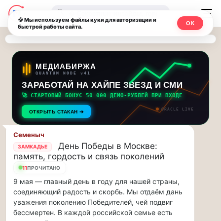
Последние
Москвичи.net
🔍
новости
🍪 Мы используем файлы куки для авторизации и
ОК
быстрой работы сайта.
—
и
обновления
Главный
потока:
столичный
МЕДИАБИРЖА
QUANTUM NODE v41
ЗАРАБОТАЙ НА ХАЙПЕ ЗВЕЗД И СМИ
Друзья,
чат-
приглашаем
🚀 СТАРТОВЫЙ БОНУС 50 000 ДЕМО-РУБЛЕЙ ПРИ ВХОДЕ
мессенджер,
на
ORACLE LIVE
ОТКРЫТЬ СТАКАН ➔
музыкальную
новости
прогулку
Семеныч
по
и
День Победы в Москве:
ЗАМКАДЬЕ
Москве
память, гордость и связь поколений
инсайды
Чайковского!…
11
ПРОЧИТАНО
9 мая — главный день в году для нашей страны,
Москвы
Друзья,
соединяющий радость и скорбь. Мы отдаём дань
приглашаем
уважения поколению Победителей, чей подвиг
на
бессмертен. В каждой российской семье есть
музыкальную