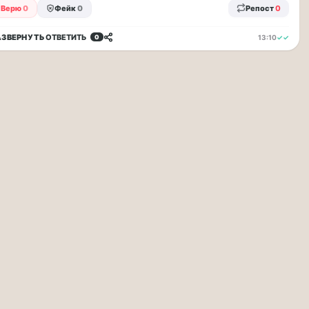
Верю
0
Фейк
0
Репост
0
АЗВЕРНУТЬ
ОТВЕТИТЬ
13:10
✓✓
0