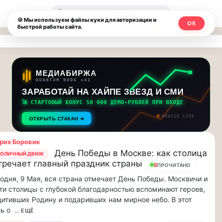
Москвичи.net
🔍
🍪 Мы используем файлы куки для авторизации и
ОК
быстрой работы сайта.
—
Главный
столичный
МЕДИАБИРЖА
QUANTUM NODE v41
чат-
ЗАРАБОТАЙ НА ХАЙПЕ ЗВЕЗД И СМИ
🚀 СТАРТОВЫЙ БОНУС 50 000 ДЕМО-РУБЛЕЙ ПРИ ВХОДЕ
мессенджер,
ORACLE LIVE
ОТКРЫТЬ СТАКАН ➔
новости
рих Боровик
и
День Победы в Москве: как столица
ОЛИЧНЫЙ ДВИЖ
тречает главный праздник страны
инсайды
8
ПРОЧИТАНО
одня, 9 Мая, вся страна отмечает День Победы. Москвичи и
Москвы
ти столицы с глубокой благодарностью вспоминают героев,
итивших Родину и подаривших нам мирное небо. В этот
ь о
... ЕЩЁ