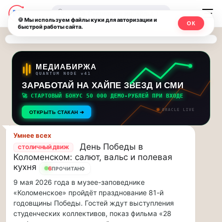
Последние
Москвичи.net
🔍
новости
🍪 Мы используем файлы куки для авторизации и
ОК
быстрой работы сайта.
—
и
обновления
Главный
потока:
столичный
МЕДИАБИРЖА
QUANTUM NODE v41
ЗАРАБОТАЙ НА ХАЙПЕ ЗВЕЗД И СМИ
Друзья,
чат-
приглашаем
🚀 СТАРТОВЫЙ БОНУС 50 000 ДЕМО-РУБЛЕЙ ПРИ ВХОДЕ
мессенджер,
на
ORACLE LIVE
ОТКРЫТЬ СТАКАН ➔
музыкальную
новости
прогулку
Умнее всех
по
и
День Победы в
СТОЛИЧНЫЙ ДВИЖ
Москве
Коломенском: салют, вальс и полевая
инсайды
Чайковского!…
кухня
6
ПРОЧИТАНО
9 мая 2026 года в музее-заповеднике
Москвы
Друзья,
«Коломенское» пройдёт празднование 81-й
приглашаем
годовщины Победы. Гостей ждут выступления
на
студенческих коллективов, показ фильма «28
музыкальную