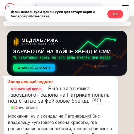
Последние
Москвичи.net
🔍
новости
🍪 Мы используем файлы куки для авторизации и
ОК
быстрой работы сайта.
—
и
обновления
Главный
потока:
столичный
МЕДИАБИРЖА
QUANTUM NODE v41
ЗАРАБОТАЙ НА ХАЙПЕ ЗВЕЗД И СМИ
Друзья,
чат-
приглашаем
🚀 СТАРТОВЫЙ БОНУС 50 000 ДЕМО-РУБЛЕЙ ПРИ ВХОДЕ
мессенджер,
на
ORACLE LIVE
ОТКРЫТЬ СТАКАН ➔
музыкальную
новости
прогулку
Заслуженный педагог
по
и
Бывшая хозяйка
СТОЛИЧНЫЙ ДВИЖ
Москве
«звёздного» салона на Патриках попала
инсайды
Чайковского!…
под статью за фейковые бренды 🇷🇺 —
22
ПРОЧИТАНО
Москвы
Друзья,
Москвичи, ну и скандал на Патриарших! Экс-
приглашаем
владелицу культового салона красоты, где
на
раньше завивались селебрити, теперь обвиняют в
музыкальную