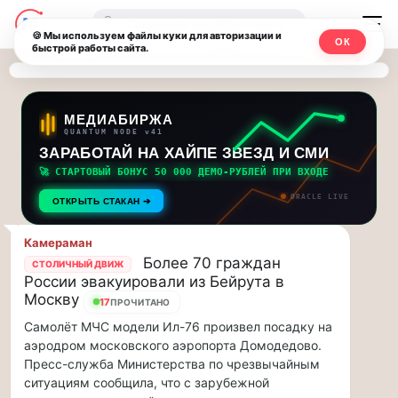
Последние
Москвичи.net
🔍
новости
🍪 Мы используем файлы куки для авторизации и
ОК
быстрой работы сайта.
—
и
обновления
Главный
потока:
столичный
МЕДИАБИРЖА
QUANTUM NODE v41
ЗАРАБОТАЙ НА ХАЙПЕ ЗВЕЗД И СМИ
Друзья,
чат-
приглашаем
🚀 СТАРТОВЫЙ БОНУС 50 000 ДЕМО-РУБЛЕЙ ПРИ ВХОДЕ
мессенджер,
на
ORACLE LIVE
ОТКРЫТЬ СТАКАН ➔
музыкальную
новости
прогулку
Камераман
по
и
Более 70 граждан
СТОЛИЧНЫЙ ДВИЖ
Москве
России эвакуировали из Бейрута в
инсайды
Чайковского!…
Москву
17
ПРОЧИТАНО
Самолёт МЧС модели Ил-76 произвел посадку на
Москвы
Друзья,
аэродром московского аэропорта Домодедово.
приглашаем
Пресс-служба Министерства по чрезвычайным
на
ситуациям сообщила, что с зарубежной
музыкальную