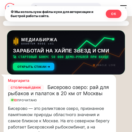
Последние
Москвичи.net
🔍
новости
🍪 Мы используем файлы куки для авторизации и
ОК
быстрой работы сайта.
—
и
обновления
Главный
потока:
столичный
МЕДИАБИРЖА
QUANTUM NODE v41
ЗАРАБОТАЙ НА ХАЙПЕ ЗВЕЗД И СМИ
Друзья,
чат-
приглашаем
🚀 СТАРТОВЫЙ БОНУС 50 000 ДЕМО-РУБЛЕЙ ПРИ ВХОДЕ
мессенджер,
на
ORACLE LIVE
ОТКРЫТЬ СТАКАН ➔
музыкальную
новости
прогулку
Маргарита
по
и
Бисерово озеро: рай для
СТОЛИЧНЫЙ ДВИЖ
Москве
рыбаков и палаток в 20 км от Москвы
инсайды
Чайковского!…
10
ПРОЧИТАНО
Бисерово — это реликтовое озеро, признанное
Москвы
Друзья,
памятником природы областного значения и
приглашаем
самое близкое к Москве. На его северном берегу
на
работает Бисеровский рыбокомбинат, а на
музыкальную