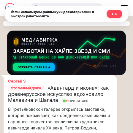
Последние
Москвичи.net
🔍
новости
🍪 Мы используем файлы куки для авторизации и
ОК
быстрой работы сайта.
—
и
обновления
Главный
потока:
столичный
МЕДИАБИРЖА
QUANTUM NODE v41
ЗАРАБОТАЙ НА ХАЙПЕ ЗВЕЗД И СМИ
Друзья,
чат-
приглашаем
🚀 СТАРТОВЫЙ БОНУС 50 000 ДЕМО-РУБЛЕЙ ПРИ ВХОДЕ
мессенджер,
на
ORACLE LIVE
ОТКРЫТЬ СТАКАН ➔
музыкальную
новости
прогулку
Сергей S
по
и
«Авангард и икона»: как
СТОЛИЧНЫЙ ДВИЖ
Москве
древнерусское искусство вдохновило
инсайды
Чайковского!…
Малевича и Шагала
21
ПРОЧИТАНО
В Третьяковской галерее открылась выставка,
Москвы
Друзья,
которая показывает, как средневековые иконы и
приглашаем
народное творчество повлияли на художников
на
авангарда начала XX века. Петров-Водкин,
музыкальную