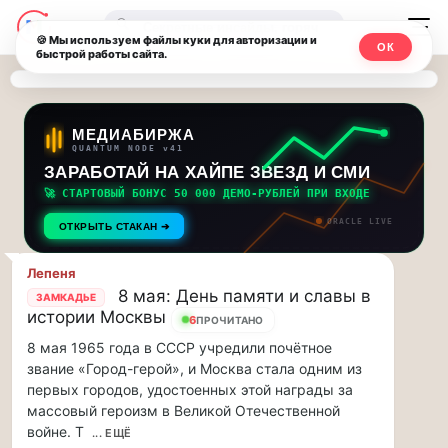
Последние
Москвичи.net
🔍
новости
🍪 Мы используем файлы куки для авторизации и
ОК
быстрой работы сайта.
—
и
обновления
Главный
потока:
столичный
МЕДИАБИРЖА
QUANTUM NODE v41
ЗАРАБОТАЙ НА ХАЙПЕ ЗВЕЗД И СМИ
Друзья,
чат-
приглашаем
🚀 СТАРТОВЫЙ БОНУС 50 000 ДЕМО-РУБЛЕЙ ПРИ ВХОДЕ
мессенджер,
на
ORACLE LIVE
ОТКРЫТЬ СТАКАН ➔
музыкальную
новости
прогулку
Лепеня
по
и
8 мая: День памяти и славы в
ЗАМКАДЬЕ
Москве
истории Москвы
6
ПРОЧИТАНО
инсайды
Чайковского!…
8 мая 1965 года в СССР учредили почётное
Москвы
звание «Город-герой», и Москва стала одним из
Друзья,
первых городов, удостоенных этой награды за
приглашаем
массовый героизм в Великой Отечественной
на
войне. Т
музыкальную
... ЕЩЁ