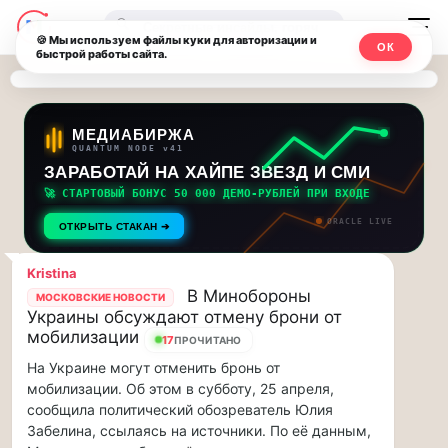
Последние
Москвичи.net
🔍
новости
🍪 Мы используем файлы куки для авторизации и
ОК
быстрой работы сайта.
—
и
обновления
Главный
потока:
столичный
МЕДИАБИРЖА
QUANTUM NODE v41
ЗАРАБОТАЙ НА ХАЙПЕ ЗВЕЗД И СМИ
Друзья,
чат-
приглашаем
🚀 СТАРТОВЫЙ БОНУС 50 000 ДЕМО-РУБЛЕЙ ПРИ ВХОДЕ
мессенджер,
на
ORACLE LIVE
ОТКРЫТЬ СТАКАН ➔
музыкальную
новости
прогулку
Kristina
по
и
В Минобороны
МОСКОВСКИЕ НОВОСТИ
Москве
Украины обсуждают отмену брони от
инсайды
Чайковского!…
мобилизации
17
ПРОЧИТАНО
На Украине могут отменить бронь от
Москвы
Друзья,
мобилизации. Об этом в субботу, 25 апреля,
приглашаем
сообщила политический обозреватель Юлия
на
Забелина, ссылаясь на источники. По её данным,
музыкальную