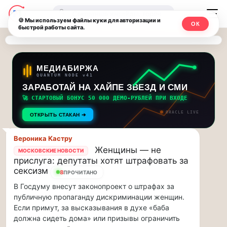
Последние
Москвичи.net
🔍
новости
🍪 Мы используем файлы куки для авторизации и
ОК
быстрой работы сайта.
—
и
обновления
Главный
потока:
столичный
МЕДИАБИРЖА
QUANTUM NODE v41
ЗАРАБОТАЙ НА ХАЙПЕ ЗВЕЗД И СМИ
Друзья,
чат-
приглашаем
🚀 СТАРТОВЫЙ БОНУС 50 000 ДЕМО-РУБЛЕЙ ПРИ ВХОДЕ
мессенджер,
на
ORACLE LIVE
ОТКРЫТЬ СТАКАН ➔
музыкальную
новости
прогулку
Вероника Кастру
по
и
Женщины — не
МОСКОВСКИЕ НОВОСТИ
Москве
прислуга: депутаты хотят штрафовать за
инсайды
Чайковского!…
сексизм
8
ПРОЧИТАНО
В Госдуму внесут законопроект о штрафах за
Москвы
Друзья,
публичную пропаганду дискриминации женщин.
приглашаем
Если примут, за высказывания в духе «баба
на
должна сидеть дома» или призывы ограничить
музыкальную