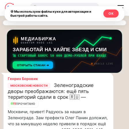
Последние
Москвичи.net
🔍
новости
🍪 Мы используем файлы куки для авторизации и
ОК
быстрой работы сайта.
—
и
обновления
Главный
потока:
столичный
МЕДИАБИРЖА
QUANTUM NODE v41
ЗАРАБОТАЙ НА ХАЙПЕ ЗВЕЗД И СМИ
Друзья,
чат-
приглашаем
🚀 СТАРТОВЫЙ БОНУС 50 000 ДЕМО-РУБЛЕЙ ПРИ ВХОДЕ
мессенджер,
на
ORACLE LIVE
ОТКРЫТЬ СТАКАН ➔
музыкальную
новости
прогулку
Генрих Боровик
по
и
Зеленоградские
МОСКОВСКИЕ НОВОСТИ
Москве
дворы преображаются: ещё пять
инсайды
Чайковского!…
территорий сдали в срок 🇷🇺 —
11
ПРОЧИТАНО
Москвы
Друзья,
Москвичи, привет! Радуюсь за наших в
приглашаем
Зеленограде. Зам префекта Олег Панин доложил,
на
что за минувшую неделю привели в порядок ещё
музыкальную