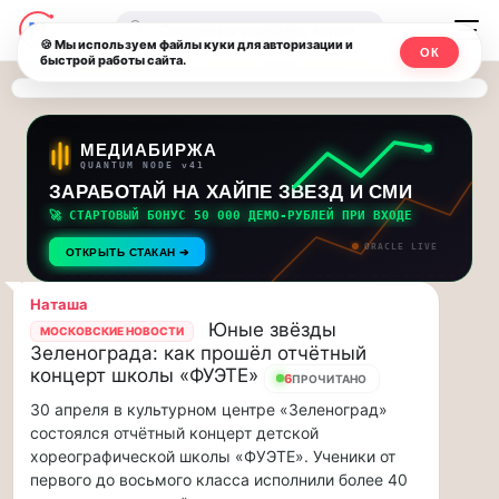
Последние
Москвичи.net
🔍
новости
🍪 Мы используем файлы куки для авторизации и
ОК
быстрой работы сайта.
—
и
обновления
Главный
потока:
столичный
МЕДИАБИРЖА
QUANTUM NODE v41
ЗАРАБОТАЙ НА ХАЙПЕ ЗВЕЗД И СМИ
Друзья,
чат-
приглашаем
🚀 СТАРТОВЫЙ БОНУС 50 000 ДЕМО-РУБЛЕЙ ПРИ ВХОДЕ
мессенджер,
на
ORACLE LIVE
ОТКРЫТЬ СТАКАН ➔
музыкальную
новости
прогулку
Наташа
по
и
Юные звёзды
МОСКОВСКИЕ НОВОСТИ
Москве
Зеленограда: как прошёл отчётный
инсайды
Чайковского!…
концерт школы «ФУЭТЕ»
6
ПРОЧИТАНО
30 апреля в культурном центре «Зеленоград»
Москвы
Друзья,
состоялся отчётный концерт детской
приглашаем
хореографической школы «ФУЭТЕ». Ученики от
на
первого до восьмого класса исполнили более 40
музыкальную