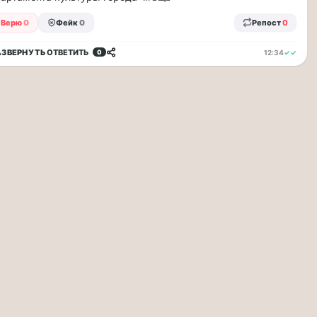
Верю
0
Фейк
0
Репост
0
АЗВЕРНУТЬ
ОТВЕТИТЬ
12:34
✓✓
0