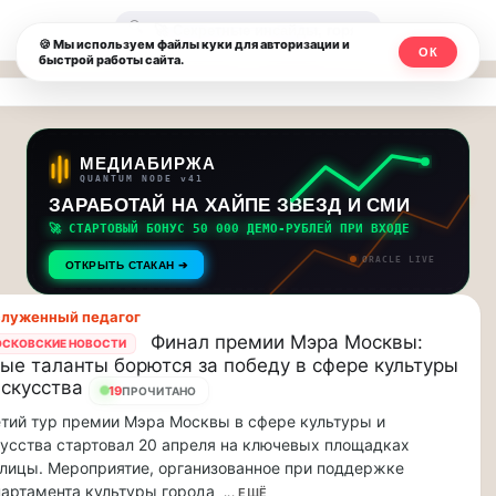
Москвичи.net
🔍
🍪 Мы используем файлы куки для авторизации и
ОК
быстрой работы сайта.
—
Главный
столичный
МЕДИАБИРЖА
QUANTUM NODE v41
чат-
ЗАРАБОТАЙ НА ХАЙПЕ ЗВЕЗД И СМИ
🚀 СТАРТОВЫЙ БОНУС 50 000 ДЕМО-РУБЛЕЙ ПРИ ВХОДЕ
мессенджер,
ORACLE LIVE
ОТКРЫТЬ СТАКАН ➔
новости
луженный педагог
и
Финал премии Мэра Москвы:
СКОВСКИЕ НОВОСТИ
ые таланты борются за победу в сфере культуры
инсайды
искусства
19
ПРОЧИТАНО
Москвы
тий тур премии Мэра Москвы в сфере культуры и
усства стартовал 20 апреля на ключевых площадках
лицы. Мероприятие, организованное при поддержке
артамента культуры города
... ЕЩЁ