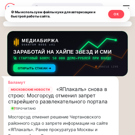
Последние
Москвичи.net
🔍
новости
🍪 Мы используем файлы куки для авторизации и
ОК
быстрой работы сайта.
—
и
обновления
Главный
потока:
столичный
МЕДИАБИРЖА
QUANTUM NODE v41
ЗАРАБОТАЙ НА ХАЙПЕ ЗВЕЗД И СМИ
Друзья,
чат-
приглашаем
🚀 СТАРТОВЫЙ БОНУС 50 000 ДЕМО-РУБЛЕЙ ПРИ ВХОДЕ
мессенджер,
на
ORACLE LIVE
ОТКРЫТЬ СТАКАН ➔
музыкальную
новости
прогулку
Баламут
по
и
«ЯПлакалъ» снова в
МОСКОВСКИЕ НОВОСТИ
Москве
строю: Мосгорсуд отменил запрет
инсайды
Чайковского!…
старейшего развлекательного портала
7
ПРОЧИТАНО
Москвы
Друзья,
Мосгорсуд отменил решение Чертановского
приглашаем
районного суда о запрете информации на сайте
на
«ЯПлакалъ». Ранее прокуратура Москвы и
музыкальную