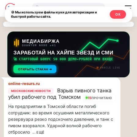
Последние
Москвичи.net
🔍
новости
🍪 Мы используем файлы куки для авторизации и
ОК
быстрой работы сайта.
—
и
обновления
Главный
потока:
столичный
МЕДИАБИРЖА
QUANTUM NODE v41
ЗАРАБОТАЙ НА ХАЙПЕ ЗВЕЗД И СМИ
Друзья,
чат-
приглашаем
🚀 СТАРТОВЫЙ БОНУС 50 000 ДЕМО-РУБЛЕЙ ПРИ ВХОДЕ
мессенджер,
на
ORACLE LIVE
ОТКРЫТЬ СТАКАН ➔
музыкальную
новости
прогулку
online-resurs.ru
по
и
Взрыв пивного танка
МОСКОВСКИЕ НОВОСТИ
Москве
убил рабочего под Томском
15
ПРОЧИТАНО
инсайды
Чайковского!…
На предприятии в Томской области погиб
Москвы
сотрудник: во время осушения металлического
Друзья,
резервуара резко подскочило давление, и танк с
приглашаем
пивом взорвался. Ударной волной рабочего
на
отбросило
музыкальную
... ЕЩЁ