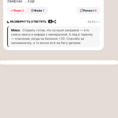
лайфхак
прогулку
... ЕЩЁ
по
Верю
3
Фейк
1
Репост
0
Москве
Чайковского!
◣ РАЗВЕРНУТЬ
ОТВЕТИТЬ
02:13
✓✓
3
16.08
|
Мика:
Спорить готов, что лучшая заправка — это
16:00
смесь кваса и кефира с минералкой. А лед в тарелку
Петр
— спасение, когда на балконе +30. Спасибо за
напоминалку, а то вечно всё на бегу делаем.
Ильич
Чайковский
—
один
из
самых
исповедальных
русских
композиторов,
чья
музыка
стала
ча...
Терапевт