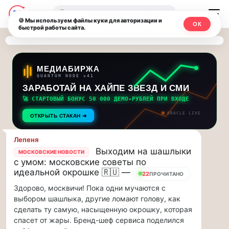
Последние
Москвичи.net
🔍
новости
🍪 Мы используем файлы куки для авторизации и
ОК
быстрой работы сайта.
—
и
обновления
Главный
потока:
столичный
МЕДИАБИРЖА
QUANTUM NODE v41
ЗАРАБОТАЙ НА ХАЙПЕ ЗВЕЗД И СМИ
Друзья,
чат-
приглашаем
🚀 СТАРТОВЫЙ БОНУС 50 000 ДЕМО-РУБЛЕЙ ПРИ ВХОДЕ
мессенджер,
на
ORACLE LIVE
ОТКРЫТЬ СТАКАН ➔
музыкальную
новости
прогулку
Лепеня
по
и
Выходим на шашлыки
МОСКОВСКИЕ НОВОСТИ
Москве
с умом: московские советы по
инсайды
Чайковского!…
идеальной окрошке 🇷🇺 —
22
ПРОЧИТАНО
Здорово, москвичи! Пока одни мучаются с
Москвы
Друзья,
выбором шашлыка, другие ломают голову, как
приглашаем
сделать ту самую, насыщенную окрошку, которая
на
спасет от жары. Бренд-шеф сервиса поделился
музыкальную