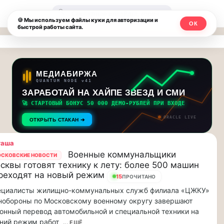
Москвичи.net
🔍
🍪 Мы используем файлы куки для авторизации и
ОК
быстрой работы сайта.
—
Главный
столичный
МЕДИАБИРЖА
QUANTUM NODE v41
чат-
ЗАРАБОТАЙ НА ХАЙПЕ ЗВЕЗД И СМИ
🚀 СТАРТОВЫЙ БОНУС 50 000 ДЕМО-РУБЛЕЙ ПРИ ВХОДЕ
мессенджер,
ORACLE LIVE
ОТКРЫТЬ СТАКАН ➔
новости
таша
и
Военные коммунальщики
СКОВСКИЕ НОВОСТИ
сквы готовят технику к лету: более 500 машин
инсайды
реходят на новый режим
15
ПРОЧИТАНО
Москвы
ециалисты жилищно-коммунальных служб филиала «ЦЖКУ»
нобороны по Московскому военному округу завершают
онный перевод автомобильной и специальной техники на
ний режим работ
... ЕЩЁ