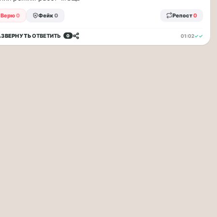
Верю
0
Фейк
0
Репост
0
АЗВЕРНУТЬ
ОТВЕТИТЬ
01:02
✓✓
0