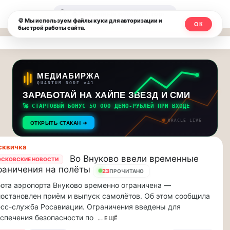
Москвичи.net
🔍
🍪 Мы используем файлы куки для авторизации и
ОК
быстрой работы сайта.
—
Главный
столичный
МЕДИАБИРЖА
QUANTUM NODE v41
чат-
ЗАРАБОТАЙ НА ХАЙПЕ ЗВЕЗД И СМИ
🚀 СТАРТОВЫЙ БОНУС 50 000 ДЕМО-РУБЛЕЙ ПРИ ВХОДЕ
мессенджер,
ORACLE LIVE
ОТКРЫТЬ СТАКАН ➔
новости
сквичка
и
Во Внуково ввели временные
СКОВСКИЕ НОВОСТИ
раничения на полёты
инсайды
23
ПРОЧИТАНО
ота аэропорта Внуково временно ограничена —
Москвы
остановлен приём и выпуск самолётов. Об этом сообщила
сс-служба Росавиации. Ограничения введены для
спечения безопасности по
... ЕЩЁ