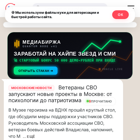
Последние
Москвичи.net
🔍
новости
🍪 Мы используем файлы куки для авторизации и
ОК
быстрой работы сайта.
—
и
обновления
Главный
потока:
столичный
МЕДИАБИРЖА
QUANTUM NODE v41
ЗАРАБОТАЙ НА ХАЙПЕ ЗВЕЗД И СМИ
Друзья,
чат-
приглашаем
🚀 СТАРТОВЫЙ БОНУС 50 000 ДЕМО-РУБЛЕЙ ПРИ ВХОДЕ
мессенджер,
на
ORACLE LIVE
ОТКРЫТЬ СТАКАН ➔
музыкальную
новости
прогулку
Ветераны СВО
МОСКОВСКИЕ НОВОСТИ
по
и
запускают новые проекты в Москве: от
Москве
психологии до патриотизма
6
ПРОЧИТАНО
инсайды
Чайковского!…
В Музее героизма на ВДНХ прошёл круглый стол,
Москвы
где обсудили меры поддержки участников СВО.
Друзья,
Руководитель Московской ассоциации СВО,
приглашаем
на
ветеран боевых действий Владислав, напомнил,
музыкальную
что М
... ЕЩЁ