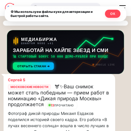
Последние
Москвичи.net
🔍
новости
🍪 Мы используем файлы куки для авторизации и
ОК
быстрой работы сайта.
—
и
обновления
Главный
потока:
столичный
МЕДИАБИРЖА
QUANTUM NODE v41
ЗАРАБОТАЙ НА ХАЙПЕ ЗВЕЗД И СМИ
Друзья,
чат-
приглашаем
🚀 СТАРТОВЫЙ БОНУС 50 000 ДЕМО-РУБЛЕЙ ПРИ ВХОДЕ
мессенджер,
на
ORACLE LIVE
ОТКРЫТЬ СТАКАН ➔
музыкальную
новости
прогулку
Сергей S
по
и
🫎✨Ваш снимок
МОСКОВСКИЕ НОВОСТИ
Москве
может стать победным — прием работ в
инсайды
Чайковского!…
номинацию «Дикая природа Москвы»
продолжается
13
ПРОЧИТАНО
Москвы
Друзья,
Фотограф дикой природы Михаил Ездаков
приглашаем
поделился историей своего кадра. Его работа «В
на
лучах весеннего солнца» вошла в число лучших в
музыкальную