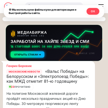
Последние
Москвичи.net
🔍
новости
🍪 Мы используем файлы куки для авторизации и
ОК
быстрой работы сайта.
—
и
обновления
Главный
потока:
столичный
МЕДИАБИРЖА
QUANTUM NODE v41
ЗАРАБОТАЙ НА ХАЙПЕ ЗВЕЗД И СМИ
Друзья,
чат-
приглашаем
🚀 СТАРТОВЫЙ БОНУС 50 000 ДЕМО-РУБЛЕЙ ПРИ ВХОДЕ
мессенджер,
на
ORACLE LIVE
ОТКРЫТЬ СТАКАН ➔
музыкальную
новости
прогулку
Генрих Боровик
по
и
«Вальс Победы» на
МОСКОВСКИЕ НОВОСТИ
Москве
Белорусском и «Электропоезд Победы»:
инсайды
Чайковского!…
как МЖД отметит 81-ю годовщину
23
ПРОЧИТАНО
Москвы
Друзья,
На полигоне Московской железной дороги
приглашаем
пройдёт несколько праздничных акций ко Дню
на
Победы. 30-метровую георгиевскую ленту
музыкальную