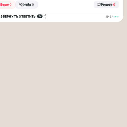
Верю
0
Фейк
0
Репост
0
АЗВЕРНУТЬ
ОТВЕТИТЬ
19:34
✓✓
0