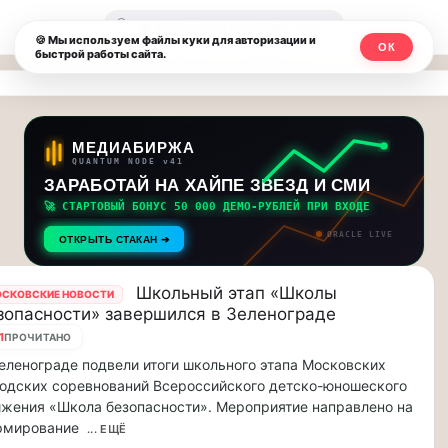
Москвичи.net
🔍
🍪 Мы используем файлы куки для авторизации и
ОК
быстрой работы сайта.
—
Главный
столичный
МЕДИАБИРЖА
QUANTUM NODE v41
чат-
ЗАРАБОТАЙ НА ХАЙПЕ ЗВЕЗД И СМИ
🚀 СТАРТОВЫЙ БОНУС 50 000 ДЕМО-РУБЛЕЙ ПРИ ВХОДЕ
мессенджер,
ORACLE LIVE
ОТКРЫТЬ СТАКАН ➔
новости
и
Школьный этап «Школы
СКОВСКИЕ НОВОСТИ
зопасности» завершился в Зеленограде
инсайды
1
ПРОЧИТАНО
еленограде подвели итоги школьного этапа Московских
Москвы
одских соревнований Всероссийского детско-юношеского
жения «Школа безопасности». Мероприятие направлено на
рмирование
... ЕЩЁ