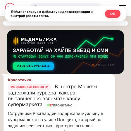
Последние
Москвичи.net
🔍
новости
🍪 Мы используем файлы куки для авторизации и
ОК
быстрой работы сайта.
—
и
обновления
Главный
потока:
столичный
МЕДИАБИРЖА
QUANTUM NODE v41
ЗАРАБОТАЙ НА ХАЙПЕ ЗВЕЗД И СМИ
Друзья,
чат-
приглашаем
🚀 СТАРТОВЫЙ БОНУС 50 000 ДЕМО-РУБЛЕЙ ПРИ ВХОДЕ
мессенджер,
на
ORACLE LIVE
ОТКРЫТЬ СТАКАН ➔
музыкальную
новости
прогулку
Красоточка
по
и
В центре Москвы
МОСКОВСКИЕ НОВОСТИ
Москве
задержали курьера-хакера,
инсайды
Чайковского!…
пытавшегося взломать кассу
супермаркета
17
ПРОЧИТАНО
Москвы
Друзья,
Сотрудники Росгвардии задержали мужчину в
приглашаем
супермаркете на улице Плющиха, который по
на
заданию неизвестных кураторов пытался
музыкальную