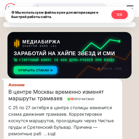
Последние
Москвичи.net
🔍
новости
🍪 Мы используем файлы куки для авторизации и
ОК
быстрой работы сайта.
—
и
обновления
Главный
потока:
столичный
МЕДИАБИРЖА
QUANTUM NODE v41
ЗАРАБОТАЙ НА ХАЙПЕ ЗВЕЗД И СМИ
Друзья,
чат-
приглашаем
🚀 СТАРТОВЫЙ БОНУС 50 000 ДЕМО-РУБЛЕЙ ПРИ ВХОДЕ
мессенджер,
на
ORACLE LIVE
ОТКРЫТЬ СТАКАН ➔
музыкальную
новости
прогулку
Аноним
по
и
В центре Москвы временно изменят
Москве
маршруты трамваев
16
ПРОЧИТАНО
инсайды
Чайковского!…
С 25 по 27 октября в центре столицы изменится
схема движения трамваев. Корректировки
Москвы
Друзья,
коснутся маршрутов, проходящих через Чистые
приглашаем
пруды и Сретенский бульвар. Причина —
на
ремонтные раб
... ЕЩЁ
музыкальную