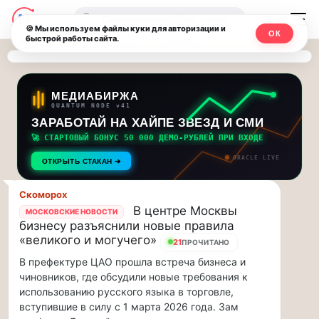
Последние
Москвичи.net
🔍
новости
🍪 Мы используем файлы куки для авторизации и
ОК
быстрой работы сайта.
—
и
обновления
Главный
потока:
столичный
МЕДИАБИРЖА
QUANTUM NODE v41
ЗАРАБОТАЙ НА ХАЙПЕ ЗВЕЗД И СМИ
Друзья,
чат-
приглашаем
🚀 СТАРТОВЫЙ БОНУС 50 000 ДЕМО-РУБЛЕЙ ПРИ ВХОДЕ
мессенджер,
на
ORACLE LIVE
ОТКРЫТЬ СТАКАН ➔
музыкальную
новости
прогулку
Скоморох
по
и
В центре Москвы
МОСКОВСКИЕ НОВОСТИ
Москве
бизнесу разъяснили новые правила
инсайды
Чайковского!…
«великого и могучего»
21
ПРОЧИТАНО
В префектуре ЦАО прошла встреча бизнеса и
Москвы
Друзья,
чиновников, где обсудили новые требования к
приглашаем
использованию русского языка в торговле,
на
вступившие в силу с 1 марта 2026 года. Зам
музыкальную