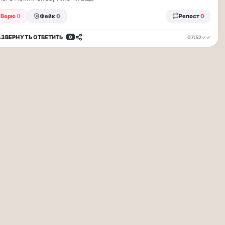
Верю
0
Фейк
0
Репост
0
АЗВЕРНУТЬ
ОТВЕТИТЬ
07:52
✓✓
0