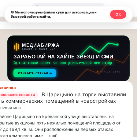
Москвичи.net
🔍
🍪 Мы используем файлы куки для авторизации и
ОК
быстрой работы сайта.
—
Главный
столичный
МЕДИАБИРЖА
QUANTUM NODE v41
чат-
ЗАРАБОТАЙ НА ХАЙПЕ ЗВЕЗД И СМИ
🚀 СТАРТОВЫЙ БОНУС 50 000 ДЕМО-РУБЛЕЙ ПРИ ВХОДЕ
мессенджер,
ORACLE LIVE
ОТКРЫТЬ СТАКАН ➔
новости
сквичка
и
В Царицыно на торги выставили
СКОВСКИЕ НОВОСТИ
ть коммерческих помещений в новостройках
инсайды
7
ПРОЧИТАНО
Москвы
айоне Царицыно на Ереванской улице выставлены на
крытые аукционы пять нежилых помещений площадью от
7 до 169,1 кв. м. Они расположены на первых этажах
ого комплекса, име
... ЕЩЁ