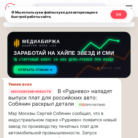
Последние
Москвичи.net
🔍
новости
🍪 Мы используем файлы куки для авторизации и
ОК
быстрой работы сайта.
—
и
обновления
Главный
потока:
столичный
МЕДИАБИРЖА
QUANTUM NODE v41
ЗАРАБОТАЙ НА ХАЙПЕ ЗВЕЗД И СМИ
Друзья,
чат-
приглашаем
🚀 СТАРТОВЫЙ БОНУС 50 000 ДЕМО-РУБЛЕЙ ПРИ ВХОДЕ
мессенджер,
на
ORACLE LIVE
ОТКРЫТЬ СТАКАН ➔
музыкальную
новости
прогулку
Умнее всех
по
и
В «Руднево» наладят
МОСКОВСКИЕ НОВОСТИ
Москве
выпуск плат для российских авто:
инсайды
Чайковского!…
Собянин раскрыл детали
12
ПРОЧИТАНО
Мэр Москвы Сергей Собянин сообщил, что в
Москвы
Друзья,
индустриальном парке «Руднево» появится новый
приглашаем
завод по производству печатных плат для
на
автомобильной промышленности. Запуск
музыкальную