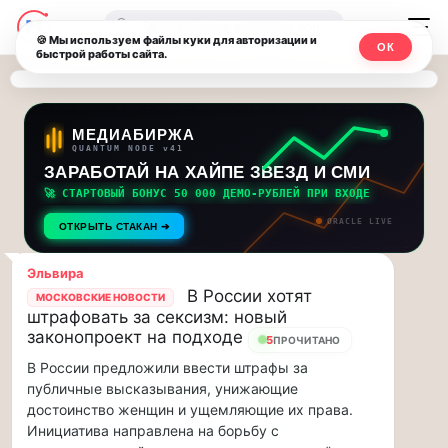
Последние
Москвичи.net
🔍
новости
🍪 Мы используем файлы куки для авторизации и
ОК
быстрой работы сайта.
—
и
обновления
Главный
потока:
столичный
МЕДИАБИРЖА
QUANTUM NODE v41
ЗАРАБОТАЙ НА ХАЙПЕ ЗВЕЗД И СМИ
Друзья,
чат-
приглашаем
🚀 СТАРТОВЫЙ БОНУС 50 000 ДЕМО-РУБЛЕЙ ПРИ ВХОДЕ
мессенджер,
на
ORACLE LIVE
ОТКРЫТЬ СТАКАН ➔
музыкальную
новости
прогулку
Эльвира
по
и
В России хотят
МОСКОВСКИЕ НОВОСТИ
Москве
штрафовать за сексизм: новый
инсайды
Чайковского!…
законопроект на подходе
5
ПРОЧИТАНО
В России предложили ввести штрафы за
Москвы
Друзья,
публичные высказывания, унижающие
приглашаем
достоинство женщин и ущемляющие их права.
на
Инициатива направлена на борьбу с
музыкальную