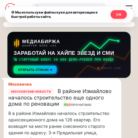
Последние
Москвичи.net
🔍
новости
🍪 Мы используем файлы куки для авторизации и
ОК
быстрой работы сайта.
—
и
обновления
Главный
потока:
столичный
МЕДИАБИРЖА
QUANTUM NODE v41
ЗАРАБОТАЙ НА ХАЙПЕ ЗВЕЗД И СМИ
Друзья,
чат-
приглашаем
🚀 СТАРТОВЫЙ БОНУС 50 000 ДЕМО-РУБЛЕЙ ПРИ ВХОДЕ
мессенджер,
на
ORACLE LIVE
ОТКРЫТЬ СТАКАН ➔
музыкальную
новости
прогулку
Москвичка
по
и
В районе Измайлово
МОСКОВСКИЕ НОВОСТИ
Москве
началось строительство еще одного
инсайды
Чайковского!…
дома по реновации
20
ПРОЧИТАНО
В в районе Измайлово началось строительство
Москвы
Друзья,
односекционного дома на 126 квартир. Его
приглашаем
возводят на месте ранее снесенного старого
на
здания по адресу: 3-я Прядильная улица,
музыкальную