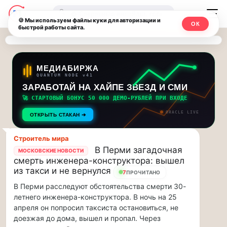
Последние
Москвичи.net
🔍
новости
🍪 Мы используем файлы куки для авторизации и
ОК
быстрой работы сайта.
—
и
обновления
Главный
потока:
столичный
МЕДИАБИРЖА
QUANTUM NODE v41
ЗАРАБОТАЙ НА ХАЙПЕ ЗВЕЗД И СМИ
Друзья,
чат-
приглашаем
🚀 СТАРТОВЫЙ БОНУС 50 000 ДЕМО-РУБЛЕЙ ПРИ ВХОДЕ
мессенджер,
на
ORACLE LIVE
ОТКРЫТЬ СТАКАН ➔
музыкальную
новости
прогулку
Строитель мира
по
и
В Перми загадочная
МОСКОВСКИЕ НОВОСТИ
Москве
смерть инженера-конструктора: вышел
инсайды
Чайковского!…
из такси и не вернулся
7
ПРОЧИТАНО
В Перми расследуют обстоятельства смерти 30-
Москвы
Друзья,
летнего инженера-конструктора. В ночь на 25
приглашаем
апреля он попросил таксиста остановиться, не
на
доезжая до дома, вышел и пропал. Через
музыкальную