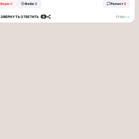
Верю
0
Фейк
0
Репост
0
АЗВЕРНУТЬ
ОТВЕТИТЬ
17:00
✓✓
0