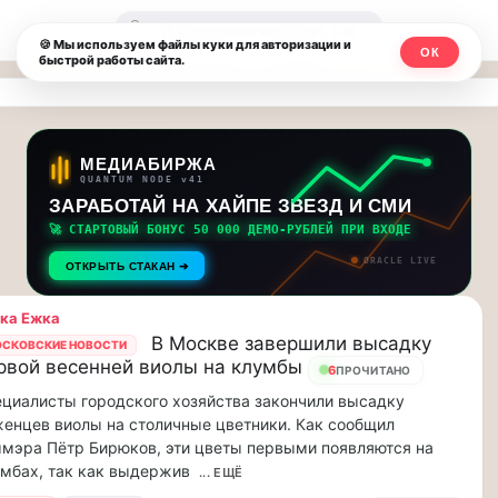
Москвичи.net
🔍
🍪 Мы используем файлы куки для авторизации и
ОК
быстрой работы сайта.
—
Главный
столичный
МЕДИАБИРЖА
QUANTUM NODE v41
чат-
ЗАРАБОТАЙ НА ХАЙПЕ ЗВЕЗД И СМИ
🚀 СТАРТОВЫЙ БОНУС 50 000 ДЕМО-РУБЛЕЙ ПРИ ВХОДЕ
мессенджер,
ORACLE LIVE
ОТКРЫТЬ СТАКАН ➔
новости
ка Ежка
и
В Москве завершили высадку
СКОВСКИЕ НОВОСТИ
рвой весенней виолы на клумбы
инсайды
6
ПРОЧИТАНО
циалисты городского хозяйства закончили высадку
Москвы
енцев виолы на столичные цветники. Как сообщил
мэра Пётр Бирюков, эти цветы первыми появляются на
мбах, так как выдержив
... ЕЩЁ