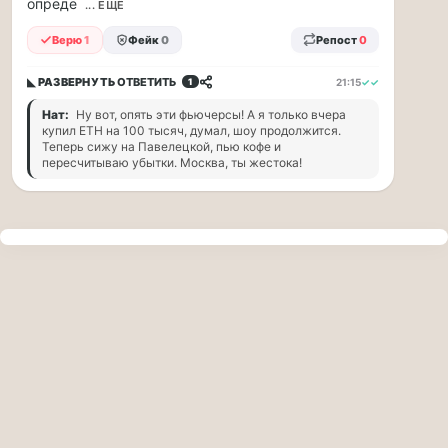
опреде
прогулку
... ЕЩЁ
по
Верю
1
Фейк
0
Репост
0
Москве
Чайковского!
◣ РАЗВЕРНУТЬ
ОТВЕТИТЬ
21:15
✓✓
1
16.08
|
Нат:
Ну вот, опять эти фьючерсы! А я только вчера
16:00
купил ETH на 100 тысяч, думал, шоу продолжится.
Петр
Теперь сижу на Павелецкой, пью кофе и
пересчитываю убытки. Москва, ты жестока!
Ильич
Чайковский
—
один
из
самых
исповедальных
русских
композиторов,
чья
музыка
стала
ча...
Терапевт