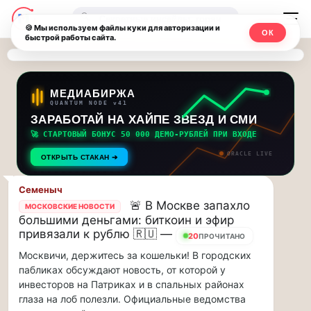
Последние
Москвичи.net
🔍
новости
🍪 Мы используем файлы куки для авторизации и
ОК
быстрой работы сайта.
—
и
обновления
Главный
потока:
столичный
МЕДИАБИРЖА
QUANTUM NODE v41
ЗАРАБОТАЙ НА ХАЙПЕ ЗВЕЗД И СМИ
Друзья,
чат-
приглашаем
🚀 СТАРТОВЫЙ БОНУС 50 000 ДЕМО-РУБЛЕЙ ПРИ ВХОДЕ
мессенджер,
на
ORACLE LIVE
ОТКРЫТЬ СТАКАН ➔
музыкальную
новости
прогулку
Семеныч
по
и
🚨 В Москве запахло
МОСКОВСКИЕ НОВОСТИ
Москве
большими деньгами: биткоин и эфир
инсайды
Чайковского!…
привязали к рублю 🇷🇺 —
20
ПРОЧИТАНО
Москвичи, держитесь за кошельки! В городских
Москвы
Друзья,
пабликах обсуждают новость, от которой у
приглашаем
инвесторов на Патриках и в спальных районах
на
глаза на лоб полезли. Официальные ведомства
музыкальную