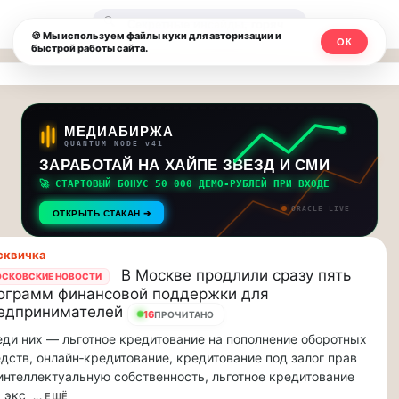
Москвичи.net
🔍
🍪 Мы используем файлы куки для авторизации и
ОК
быстрой работы сайта.
—
Главный
столичный
МЕДИАБИРЖА
QUANTUM NODE v41
чат-
ЗАРАБОТАЙ НА ХАЙПЕ ЗВЕЗД И СМИ
🚀 СТАРТОВЫЙ БОНУС 50 000 ДЕМО-РУБЛЕЙ ПРИ ВХОДЕ
мессенджер,
ORACLE LIVE
ОТКРЫТЬ СТАКАН ➔
новости
сквичка
и
В Москве продлили сразу пять
СКОВСКИЕ НОВОСТИ
ограмм финансовой поддержки для
инсайды
едпринимателей
16
ПРОЧИТАНО
Москвы
ди них — льготное кредитование на пополнение оборотных
дств, онлайн‑кредитование, кредитование под залог прав
интеллектуальную собственность, льготное кредитование
 экс
... ЕЩЁ