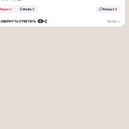
Верю
0
Фейк
0
Репост
0
АЗВЕРНУТЬ
ОТВЕТИТЬ
05:19
✓✓
0