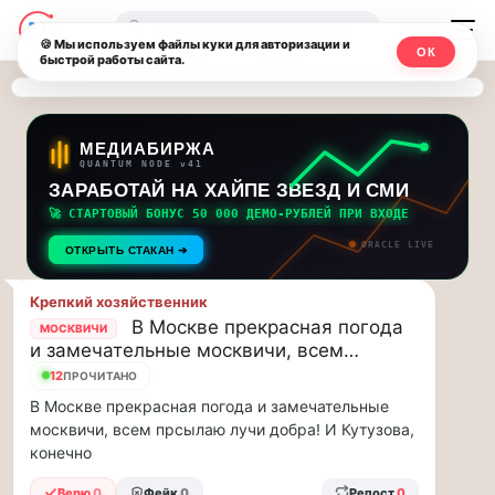
Последние
Москвичи.net
🔍
новости
🍪 Мы используем файлы куки для авторизации и
ОК
быстрой работы сайта.
—
и
обновления
Главный
потока:
столичный
МЕДИАБИРЖА
QUANTUM NODE v41
ЗАРАБОТАЙ НА ХАЙПЕ ЗВЕЗД И СМИ
Друзья,
чат-
приглашаем
🚀 СТАРТОВЫЙ БОНУС 50 000 ДЕМО-РУБЛЕЙ ПРИ ВХОДЕ
мессенджер,
на
ORACLE LIVE
ОТКРЫТЬ СТАКАН ➔
музыкальную
новости
прогулку
Крепкий хозяйственник
по
и
В Москве прекрасная погода
МОСКВИЧИ
Москве
и замечательные москвичи, всем…
инсайды
Чайковского!…
12
ПРОЧИТАНО
В Москве прекрасная погода и замечательные
Москвы
Друзья,
москвичи, всем прсылаю лучи добра! И Кутузова,
приглашаем
конечно
на
музыкальную
Верю
0
Фейк
0
Репост
0