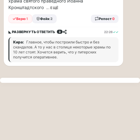
храма святого праведного Иоанна
прогулку
Кронштадтского
по
... ЕЩЁ
Москве
Верю
1
Фейк
2
Репост
0
Чайковского!
16.08
◣ РАЗВЕРНУТЬ
ОТВЕТИТЬ
22:26
✓✓
3
|
16:00
Кира:
Главное, чтобы построили быстро и без
Петр
скандалов. А то у нас в столице некоторые храмы по
Ильич
10 лет стоят. Хочется верить, что у питерских
получится оперативнее.
Чайковский
—
один
из
самых
исповедальных
русских
композиторов,
чья
музыка
стала
ча...
Терапевт