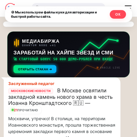
Последние
Москвичи.net
🔍
новости
🍪 Мы используем файлы куки для авторизации и
ОК
быстрой работы сайта.
—
и
обновления
Главный
потока:
столичный
МЕДИАБИРЖА
QUANTUM NODE v41
ЗАРАБОТАЙ НА ХАЙПЕ ЗВЕЗД И СМИ
Друзья,
чат-
приглашаем
🚀 СТАРТОВЫЙ БОНУС 50 000 ДЕМО-РУБЛЕЙ ПРИ ВХОДЕ
мессенджер,
на
ORACLE LIVE
ОТКРЫТЬ СТАКАН ➔
музыкальную
новости
прогулку
Заслуженный педагог
по
и
В Москве освятили
МОСКОВСКИЕ НОВОСТИ
Москве
закладной камень нового храма в честь
инсайды
Чайковского!…
Иоанна Кронштадтского 🇷🇺 —
21
ПРОЧИТАНО
Москвы
Друзья,
Москвичи, утречко! В столице, на территории
приглашаем
Иоанновского монастыря, прошла торжественная
на
церемония закладки первого камня в основание
музыкальную