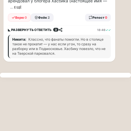
арендовал у блогера Хасбика (настоящее имя —
прогулку
по
... ЕЩЁ
Москве
Верю
0
Фейк
2
Репост
0
Чайковского!
16.08
◣ РАЗВЕРНУТЬ
ОТВЕТИТЬ
18:46
✓✓
3
|
16:00
Никита:
Классно, что фанаты помогли. Но в столице
Петр
такое не прокатит — у нас если угон, то сразу на
Ильич
разборку или в Подмосковье. Хасбику повезло, что не
на Тверской парковался.
Чайковский
—
один
из
самых
исповедальных
русских
композиторов,
чья
музыка
стала
ча...
Терапевт