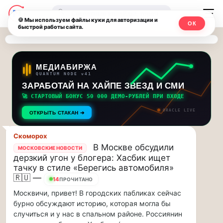
Последние
Москвичи.net
🔍
новости
🍪 Мы используем файлы куки для авторизации и
ОК
быстрой работы сайта.
—
и
обновления
Главный
потока:
столичный
МЕДИАБИРЖА
QUANTUM NODE v41
ЗАРАБОТАЙ НА ХАЙПЕ ЗВЕЗД И СМИ
Друзья,
чат-
приглашаем
🚀 СТАРТОВЫЙ БОНУС 50 000 ДЕМО-РУБЛЕЙ ПРИ ВХОДЕ
мессенджер,
на
ORACLE LIVE
ОТКРЫТЬ СТАКАН ➔
музыкальную
новости
прогулку
Скоморох
по
и
В Москве обсудили
МОСКОВСКИЕ НОВОСТИ
Москве
дерзкий угон у блогера: Хасбик ищет
инсайды
Чайковского!…
тачку в стиле «Берегись автомобиля»
🇷🇺 —
14
ПРОЧИТАНО
Москвы
Друзья,
Москвичи, привет! В городских пабликах сейчас
приглашаем
бурно обсуждают историю, которая могла бы
на
случиться и у нас в спальном районе. Россиянин
музыкальную