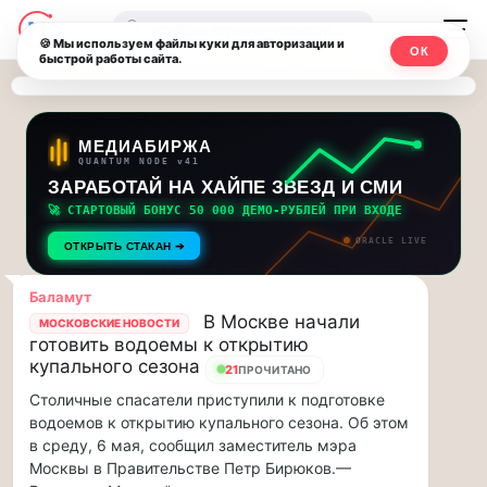
Последние
Москвичи.net
🔍
новости
🍪 Мы используем файлы куки для авторизации и
ОК
быстрой работы сайта.
—
и
обновления
Главный
потока:
столичный
МЕДИАБИРЖА
QUANTUM NODE v41
ЗАРАБОТАЙ НА ХАЙПЕ ЗВЕЗД И СМИ
Друзья,
чат-
приглашаем
🚀 СТАРТОВЫЙ БОНУС 50 000 ДЕМО-РУБЛЕЙ ПРИ ВХОДЕ
мессенджер,
на
ORACLE LIVE
ОТКРЫТЬ СТАКАН ➔
музыкальную
новости
прогулку
Баламут
по
и
В Москве начали
МОСКОВСКИЕ НОВОСТИ
Москве
готовить водоемы к открытию
инсайды
Чайковского!…
купального сезона
21
ПРОЧИТАНО
Столичные спасатели приступили к подготовке
Москвы
Друзья,
водоемов к открытию купального сезона. Об этом
приглашаем
в среду, 6 мая, сообщил заместитель мэра
на
Москвы в Правительстве Петр Бирюков.—
музыкальную