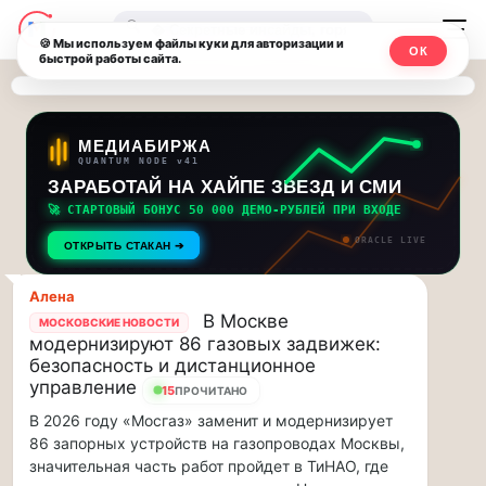
Последние
Москвичи.net
🔍
новости
🍪 Мы используем файлы куки для авторизации и
ОК
быстрой работы сайта.
—
и
обновления
Главный
потока:
столичный
МЕДИАБИРЖА
QUANTUM NODE v41
ЗАРАБОТАЙ НА ХАЙПЕ ЗВЕЗД И СМИ
Друзья,
чат-
приглашаем
🚀 СТАРТОВЫЙ БОНУС 50 000 ДЕМО-РУБЛЕЙ ПРИ ВХОДЕ
мессенджер,
на
ORACLE LIVE
ОТКРЫТЬ СТАКАН ➔
музыкальную
новости
прогулку
Алена
по
и
В Москве
МОСКОВСКИЕ НОВОСТИ
Москве
модернизируют 86 газовых задвижек:
инсайды
Чайковского!…
безопасность и дистанционное
управление
15
ПРОЧИТАНО
Москвы
Друзья,
В 2026 году «Мосгаз» заменит и модернизирует
приглашаем
86 запорных устройств на газопроводах Москвы,
на
значительная часть работ пройдет в ТиНАО, где
музыкальную