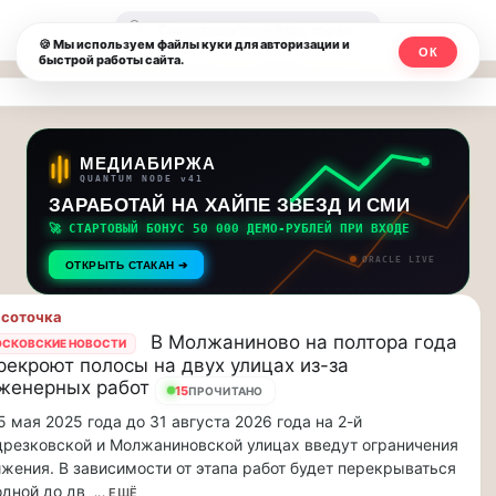
Москвичи.net
🔍
🍪 Мы используем файлы куки для авторизации и
ОК
быстрой работы сайта.
—
Главный
столичный
МЕДИАБИРЖА
QUANTUM NODE v41
чат-
ЗАРАБОТАЙ НА ХАЙПЕ ЗВЕЗД И СМИ
🚀 СТАРТОВЫЙ БОНУС 50 000 ДЕМО-РУБЛЕЙ ПРИ ВХОДЕ
мессенджер,
ORACLE LIVE
ОТКРЫТЬ СТАКАН ➔
новости
соточка
и
В Молжаниново на полтора года
СКОВСКИЕ НОВОСТИ
рекроют полосы на двух улицах из-за
инсайды
женерных работ
15
ПРОЧИТАНО
Москвы
5 мая 2025 года до 31 августа 2026 года на 2-й
резковской и Молжаниновской улицах введут ограничения
жения. В зависимости от этапа работ будет перекрываться
одной до дв
... ЕЩЁ