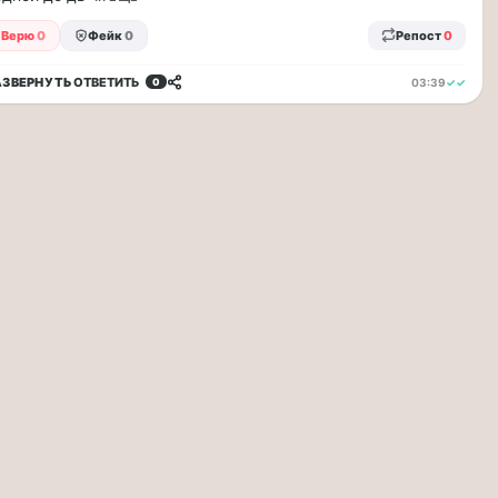
Верю
0
Фейк
0
Репост
0
АЗВЕРНУТЬ
ОТВЕТИТЬ
03:39
✓✓
0