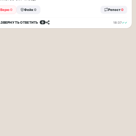
Верю
0
Фейк
0
Репост
0
АЗВЕРНУТЬ
ОТВЕТИТЬ
18:37
✓✓
0