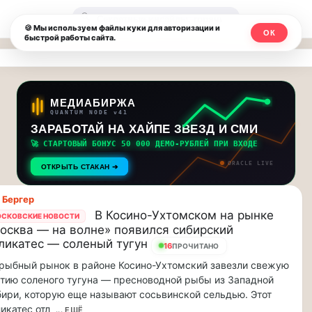
Москвичи.net
🔍
🍪 Мы используем файлы куки для авторизации и
ОК
быстрой работы сайта.
—
Главный
столичный
МЕДИАБИРЖА
QUANTUM NODE v41
чат-
ЗАРАБОТАЙ НА ХАЙПЕ ЗВЕЗД И СМИ
🚀 СТАРТОВЫЙ БОНУС 50 000 ДЕМО-РУБЛЕЙ ПРИ ВХОДЕ
мессенджер,
ORACLE LIVE
ОТКРЫТЬ СТАКАН ➔
новости
 Бергеp
и
В Косино-Ухтомском на рынке
СКОВСКИЕ НОВОСТИ
осква — на волне» появился сибирский
инсайды
ликатес — соленый тугун
16
ПРОЧИТАНО
Москвы
рыбный рынок в районе Косино-Ухтомский завезли свежую
тию соленого тугуна — пресноводной рыбы из Западной
ири, которую еще называют сосьвинской сельдью. Этот
икатес отл
... ЕЩЁ